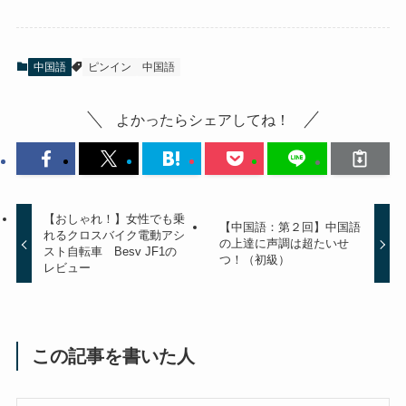
c
tt
er
e
e
er
e
b
st
中国語
ピンイン
中国語
o
o
よかったらシェアしてね！
k
【おしゃれ！】女性でも乗
【中国語：第２回】中国語
れるクロスバイク電動アシ
の上達に声調は超たいせ
スト自転車 Besv JF1の
つ！（初級）
レビュー
この記事を書いた人